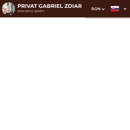
PRIVAT GABRIEL ZDIAR
RON
rezervačný systém
1. Výber pobytu
2. Doplnkové služby
3. Vaše údaje
Dvojlôžková izba
Dátum príchodu
Dátum odchodu
Prosím vyberte
Prosím vyberte