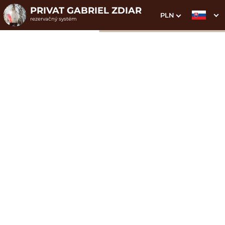
PRIVAT GABRIEL ZDIAR
PLN
rezervačný systém
1. Výber pobytu
2. Doplnkové služby
3. Vaše údaje
Dátum príchodu
Dátum odchodu
Prosím vyberte
Prosím vyberte
Najvýhodnejšie ceny priamo
na webe